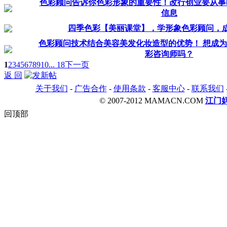
色彩顾问告诉你色彩形象的重要性！改行创业要从事
信息
四季色彩【美丽课堂】，学形象色彩顾问，
色彩顾问技术结合美容美发化妆造型的优势！ 想成
彩咨询师吗？
1
2
3
4
5
6
7
8
9
10
... 18
下一页
返 回
关于我们
-
广告合作
-
使用条款
-
客服中心
-
联系我们
© 2007-2012 MAMACN.COM
江门
回顶部