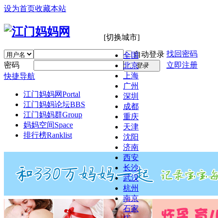
设为首页
收藏本站
[切换城市]
找回密码
自动登录
全国
密码
立即注册
北京
登录
上海
快捷导航
广州
江门妈妈网
Portal
深圳
江门妈妈论坛
BBS
成都
江门妈妈群
Group
重庆
妈妈空间
Space
天津
排行榜
Ranklist
沈阳
济南
西安
长沙
武汉
杭州
南京
石家