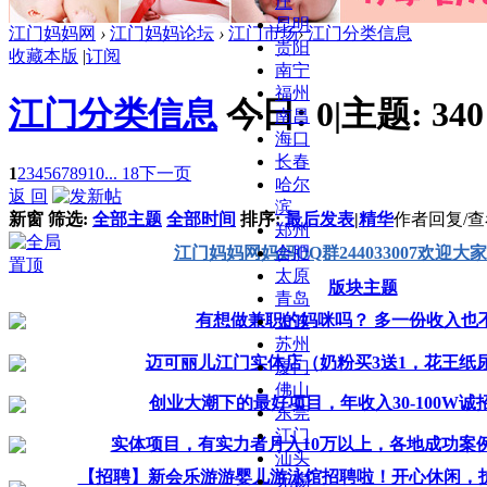
庄
昆明
江门妈妈网
›
江门妈妈论坛
›
江门市场
›
江门分类信息
贵阳
收藏本版
|
订阅
南宁
福州
江门分类信息
今日:
0
|
主题:
340
南昌
海口
长春
1
2
3
4
5
6
7
8
9
10
... 18
下一页
哈尔
返 回
滨
新窗
筛选:
全部主题
全部时间
排序:
最后发表
|
精华
作者
回复/
郑州
江门妈妈网妈妈QQ群244033007欢迎大
合肥
太原
版块主题
青岛
有想做兼职的妈咪吗？ 多一份收入也
大连
苏州
迈可丽儿江门实体店（奶粉买3送1，花王纸尿
厦门
佛山
创业大潮下的最好项目，年收入30-100W诚
东莞
江门
实体项目，有实力者月入10万以上，各地成功案
汕头
【招聘】新会乐游游婴儿游泳馆招聘啦！开心休闲，护理
无锡