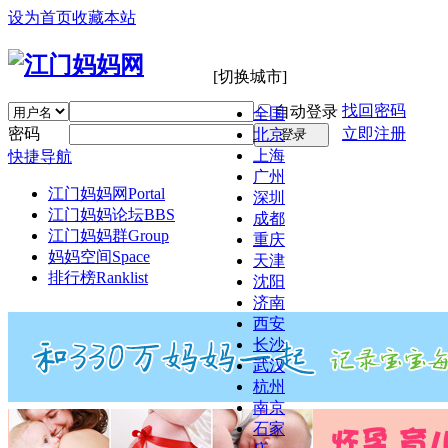
设为首页
收藏本站
[切换城市]
找回密码
自动登录
全国
密码
立即注册
北京
登录
上海
快捷导航
广州
江门妈妈网
Portal
深圳
江门妈妈论坛
BBS
成都
江门妈妈群
Group
重庆
妈妈空间
Space
天津
排行榜
Ranklist
沈阳
济南
西安
长沙
武汉
杭州
南京
石家