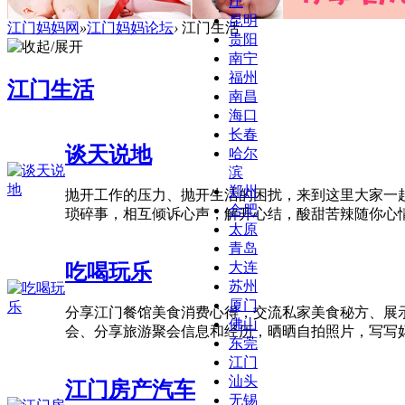
庄
昆明
江门妈妈网
»
江门妈妈论坛
›
江门生活
贵阳
南宁
福州
江门生活
南昌
海口
长春
谈天说地
哈尔
滨
郑州
抛开工作的压力、抛开生活的困扰，来到这里大家一
合肥
琐碎事，相互倾诉心声，解开心结，酸甜苦辣随你心情畅谈
太原
青岛
大连
吃喝玩乐
苏州
厦门
分享江门餐馆美食消费心得，交流私家美食秘方、展
佛山
会、分享旅游聚会信息和经历，晒晒自拍照片，写写
东莞
江门
汕头
江门房产汽车
无锡