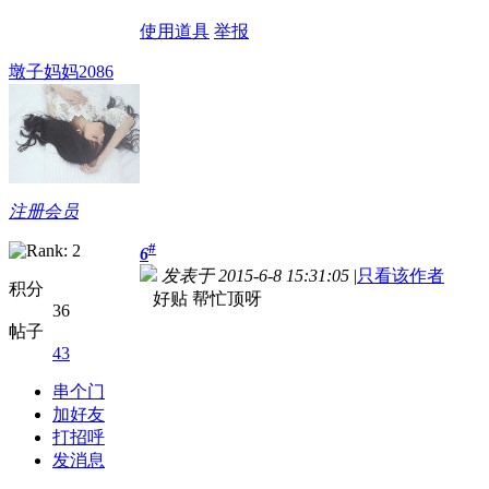
使用道具
举报
墩子妈妈2086
注册会员
#
6
发表于 2015-6-8 15:31:05
|
只看该作者
积分
好贴 帮忙顶呀
36
帖子
43
串个门
加好友
打招呼
发消息