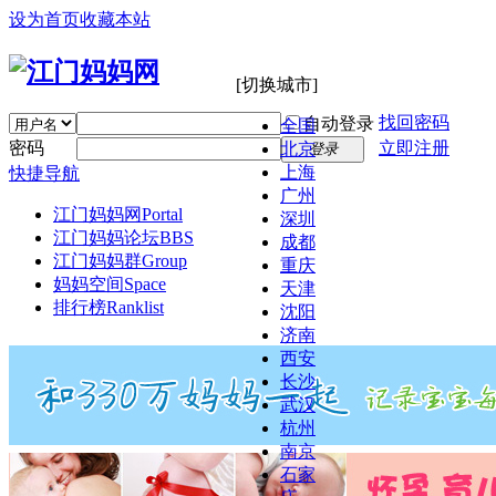
设为首页
收藏本站
[切换城市]
找回密码
自动登录
全国
密码
立即注册
北京
登录
上海
快捷导航
广州
江门妈妈网
Portal
深圳
江门妈妈论坛
BBS
成都
江门妈妈群
Group
重庆
妈妈空间
Space
天津
排行榜
Ranklist
沈阳
济南
西安
长沙
武汉
杭州
南京
石家