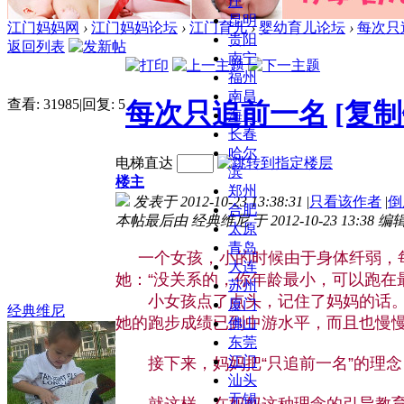
庄
昆明
江门妈妈网
›
江门妈妈论坛
›
江门育儿
›
婴幼育儿论坛
›
每次只
贵阳
返回列表
南宁
福州
南昌
查看:
31985
|
回复:
5
每次只追前一名
[复制
海口
长春
哈尔
电梯直达
滨
楼主
郑州
发表于 2012-10-23 13:38:31
|
只看该作者
|
倒
合肥
本帖最后由 经典维尼 于 2012-10-23 13:38 编
太原
青岛
一个女孩，小的时候由于身体纤弱，每
大连
她：“没关系的，你年龄最小，可以跑在
苏州
小女孩点了点头，记住了妈妈的话。再
厦门
经典维尼
她的跑步成绩已到中游水平，而且也慢
佛山
东莞
江门
接下来，妈妈把“只追前一名”的理念，
汕头
无锡
就这样，在妈妈这种理念的引导教育下