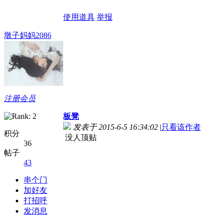
使用道具
举报
墩子妈妈2086
注册会员
板凳
发表于 2015-6-5 16:34:02
|
只看该作者
积分
没人顶贴
36
帖子
43
串个门
加好友
打招呼
发消息