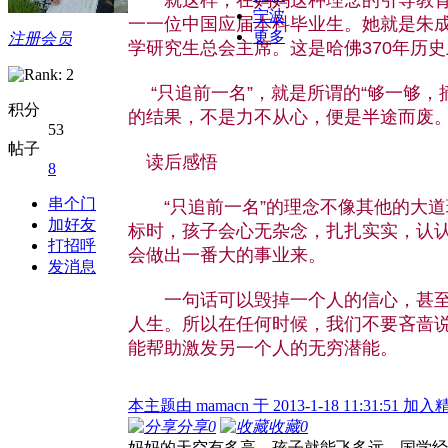
宁波
一一位中国应届本科毕业生。她就是朱成
更多
注册会员
学研究生总会主席。这是哈佛370年历
“只追前一名”，就是所谓的“够一够，
积分
的结果，不是力不从心，便是半途而废
53
帖子
读后感悟
8
串个门
“只追前一名”的理念不像其他的大道
加好友
标时，孩子会心无杂念，扎扎实实，认
打招呼
会做出一番大的事业来。
发消息
一句话可以毁掉一个人的信心，甚至破
人生。所以在任何时候，我们不要吝啬
能帮助激发另一个人的无穷潜能。
本主题由 mamacn 于 2013-1-18 11:31:51 加
分享
0
收藏
0
妈妈的天空有多高，孩子就能飞多远，国学经