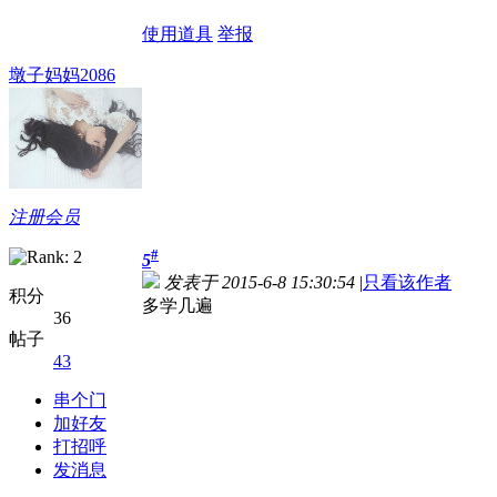
使用道具
举报
墩子妈妈2086
注册会员
#
5
发表于 2015-6-8 15:30:54
|
只看该作者
积分
多学几遍
36
帖子
43
串个门
加好友
打招呼
发消息