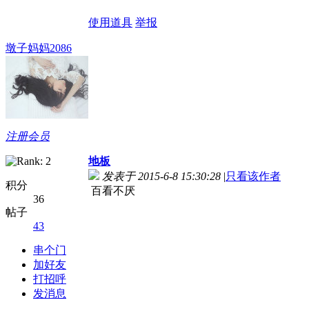
使用道具
举报
墩子妈妈2086
注册会员
地板
发表于 2015-6-8 15:30:28
|
只看该作者
积分
百看不厌
36
帖子
43
串个门
加好友
打招呼
发消息