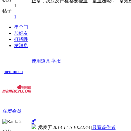
正常，我次次产检都要验血，量血压呢D，常规
1
帖子
1
串个门
加好友
打招呼
发消息
使用道具
举报
jmenmmcn
注册会员
#
9
发表于 2013-11-5 10:22:43
|
只看该作者