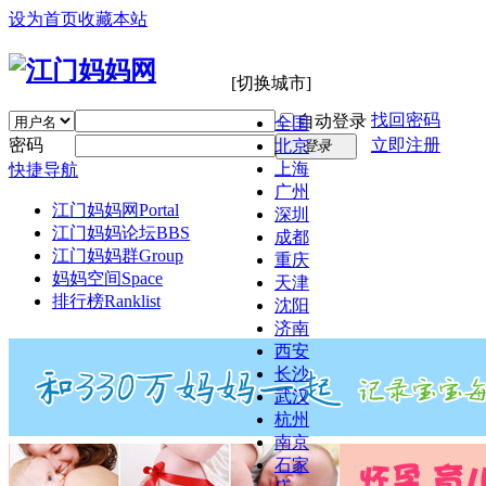
设为首页
收藏本站
[切换城市]
找回密码
自动登录
全国
密码
立即注册
北京
登录
上海
快捷导航
广州
江门妈妈网
Portal
深圳
江门妈妈论坛
BBS
成都
江门妈妈群
Group
重庆
妈妈空间
Space
天津
排行榜
Ranklist
沈阳
济南
西安
长沙
武汉
杭州
南京
石家