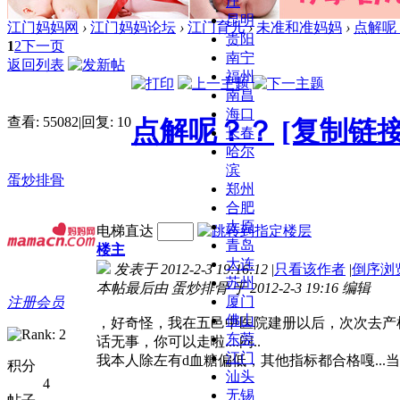
庄
昆明
江门妈妈网
›
江门妈妈论坛
›
江门育儿
›
未准和准妈妈
›
点解呢
贵阳
1
2
下一页
南宁
返回列表
福州
南昌
海口
查看:
55082
|
回复:
10
点解呢？？
[复制链接
长春
哈尔
滨
蛋炒排骨
郑州
合肥
太原
电梯直达
青岛
楼主
大连
发表于 2012-2-3 19:16:12
|
只看该作者
|
倒序浏
苏州
本帖最后由 蛋炒排骨 于 2012-2-3 19:16 编辑
厦门
注册会员
佛山
，好奇怪，我在五邑中医院建册以后，次次去产
东莞
话无事，你可以走啦....闷..
江门
我本人除左有d血糖偏低，其他指标都合格嘎...
积分
汕头
4
无锡