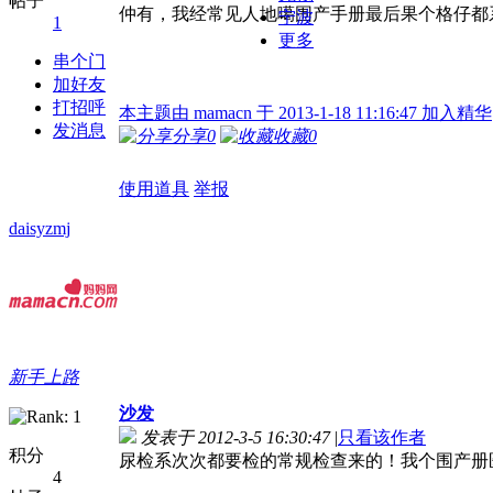
帖子
仲有，我经常见人地噶围产手册最后果个格仔都系
宁波
1
更多
串个门
加好友
打招呼
本主题由 mamacn 于 2013-1-18 11:16:47 加入精华
发消息
分享
0
收藏
0
使用道具
举报
daisyzmj
新手上路
沙发
发表于 2012-3-5 16:30:47
|
只看该作者
积分
尿检系次次都要检的常规检查来的！我个围产册
4