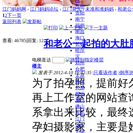
庄
昆明
江门妈妈网
›
江门妈妈论坛
›
江门育儿
›
未准和准妈妈
›
和老公
贵阳
1
2
下一页
南宁
返回列表
福州
南昌
海口
查看:
46785
|
回复:
12
和老公一起拍的大肚肚孕
长春
哈尔
滨
电梯直达
郑州
楼主
合肥
发表于 2012-4-10 16:42:35
|
只看该作者
|
倒序
太原
为了拍孕照，提前好
青岛
大连
苏州
再上工作室的网站查
厦门
佛山
系拿出来比较，最终选
东莞
江门
孕妇摄影家，主要是
汕头
无锡