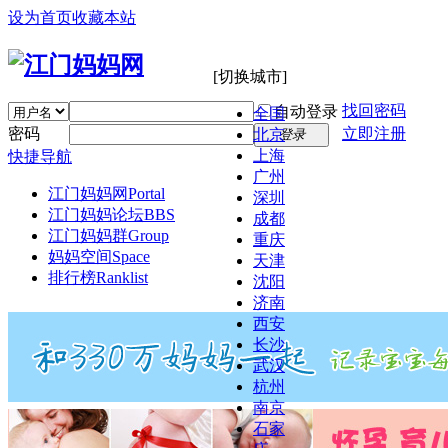
设为首页
收藏本站
[切换城市]
找回密码
自动登录
全国
密码
立即注册
北京
登录
上海
快捷导航
广州
江门妈妈网
Portal
深圳
江门妈妈论坛
BBS
成都
江门妈妈群
Group
重庆
妈妈空间
Space
天津
排行榜
Ranklist
沈阳
济南
西安
长沙
武汉
杭州
南京
石家