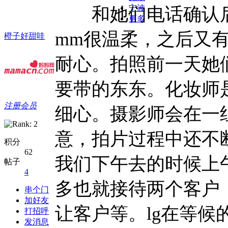
宁波
和她们电话确认后，
更多
mm很温柔，之后又
橙子好甜哇
耐心。拍照前一天她
要带的东东。化妆师
注册会员
细心。摄影师会在一
意，拍片过程中还不
积分
62
我们下午去的时候上
帖子
4
多也就接待两个客户
串个门
加好友
让客户等。lg在等
打招呼
发消息