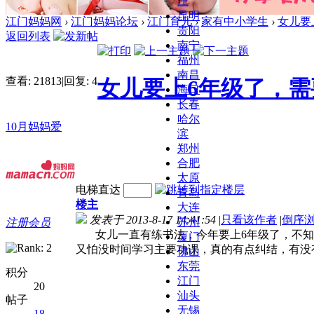
庄
昆明
江门妈妈网
›
江门妈妈论坛
›
江门育儿
›
家有中小学生
›
女儿要
贵阳
返回列表
南宁
福州
南昌
查看:
21813
|
回复:
4
女儿要上6年级了，
海口
长春
哈尔
10月妈妈爱
滨
郑州
合肥
太原
电梯直达
青岛
楼主
大连
发表于 2013-8-17 14:41:54
|
只看该作者
|
倒序
苏州
注册会员
女儿一直有练书法，今年要上6年级了，不知
厦门
又怕没时间学习主要功课，真的有点纠结，有没
佛山
东莞
积分
江门
20
汕头
帖子
无锡
18