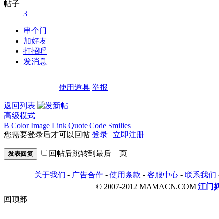
帖子
3
串个门
加好友
打招呼
发消息
使用道具
举报
返回列表
高级模式
B
Color
Image
Link
Quote
Code
Smilies
您需要登录后才可以回帖
登录
|
立即注册
回帖后跳转到最后一页
发表回复
关于我们
-
广告合作
-
使用条款
-
客服中心
-
联系我们
© 2007-2012 MAMACN.COM
江门
回顶部