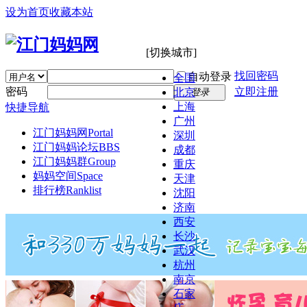
设为首页
收藏本站
[切换城市]
找回密码
自动登录
全国
密码
立即注册
北京
登录
上海
快捷导航
广州
江门妈妈网
Portal
深圳
江门妈妈论坛
BBS
成都
江门妈妈群
Group
重庆
妈妈空间
Space
天津
排行榜
Ranklist
沈阳
济南
西安
长沙
武汉
杭州
南京
石家