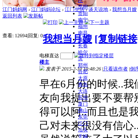
庄
昆明
江门妈妈网
›
江门妈妈论坛
›
江门生活
›
谈天说地
›
我想当月嫂
贵阳
返回列表
南宁
福州
南昌
查看:
12694
|
回复:
0
我想当月嫂
[复制链接
海口
长春
哈尔
电梯直达
滨
楼主
郑州
发表于 2015-2-10 10:48:26
|
只看该作者
|
倒
合肥
太原
早在6月份的时候..
青岛
大连
友向我提出要不要帮别
苏州
厦门
得可以阿..而且也是我
佛山
东莞
己对未来很没有信心.
江门
汕头
无锡