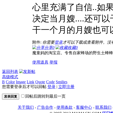
心里充满了自信..如
决定当月嫂....还可
干一个月的月嫂也可以
附件:
你需要
登录
才可以下载或查看附件。没
分享
0
收藏
0
魔童妈的淘宝店。专售自家蜂场的野生土蜂蜂蜜.设
使用道具
举报
返回列表
高级模式
B
Color
Image
Link
Quote
Code
Smilies
您需要登录后才可以回帖
登录
|
立即注册
回帖后跳转到最后一页
发表回复
关于我们
-
广告合作
-
使用条款
-
客服中心
-
联系我们