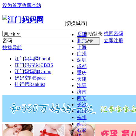
设为首页
收藏本站
[切换城市]
找回密码
自动登录
全国
密码
立即注册
北京
登录
上海
快捷导航
广州
江门妈妈网
Portal
深圳
江门妈妈论坛
BBS
成都
江门妈妈群
Group
重庆
妈妈空间
Space
天津
排行榜
Ranklist
沈阳
济南
西安
长沙
武汉
杭州
南京
石家