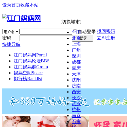
设为首页
收藏本站
[切换城市]
找回密码
自动登录
全国
密码
立即注册
北京
登录
上海
快捷导航
广州
江门妈妈网
Portal
深圳
江门妈妈论坛
BBS
成都
江门妈妈群
Group
重庆
妈妈空间
Space
天津
排行榜
Ranklist
沈阳
济南
西安
长沙
武汉
杭州
南京
石家