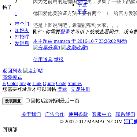
2
因为之前用的是德国爱他美，收集了一些正品验
宁波
帖子
更多
1
德国爱他美验证方法主要有两个：1、给官方发
串个门
还是上图说明吧，希望能帮到大家。。。
加好友
附件:
你需要
登录
才可以下载或查看附件。没有
打招呼
本主题由 mamacn 于 2016-10-7 23:26:02 移动
发消息
分享
0
收藏
0
使用道具
举报
返回列表
高级模式
B
Color
Image
Link
Quote
Code
Smilies
您需要登录后才可以回帖
登录
|
立即注册
回帖后跳转到最后一页
发表回复
关于我们
-
广告合作
-
使用条款
-
客服中心
-
联系我们
© 2007-2012 MAMACN.COM
江门
回顶部