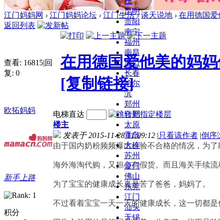
庄
昆明
江门妈妈网
›
江门妈妈论坛
›
江门生活
›
谈天说地
›
在用德国爱
贵阳
返回列表
南宁
福州
南昌
在用德国爱他美的妈妈
查看:
16815
|
回
海口
复:
0
长春
[复制链接]
哈尔
滨
郑州
欧拓妈妈
电梯直达
合肥
楼主
太原
青岛
发表于 2015-11-28 11:09:12
|
只看该作者
|
倒序
大连
由于国内奶粉频频爆出检验不合格的情况，为了
苏州
海外海淘代购，又担心有假货。而且海关手续流
厦门
佛山
新手上路
为了宝宝的健康成长真是苦了爸爸，妈妈了。
东莞
江门
不过看着宝宝一天一天的健康成长，这一切都是
汕头
积分
无锡